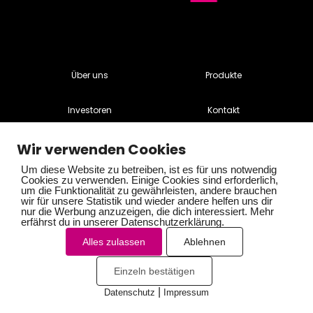
Über uns
Produkte
Investoren
Kontakt
Stellenangebote
Datenschutz
Wir verwenden Cookies
Um diese Website zu betreiben, ist es für uns notwendig
Cookies zu verwenden. Einige Cookies sind erforderlich,
Impressum
AGB
um die Funktionalität zu gewährleisten, andere brauchen
wir für unsere Statistik und wieder andere helfen uns dir
nur die Werbung anzuzeigen, die dich interessiert. Mehr
LinkedIn
Facebook
erfährst du in unserer Datenschutzerklärung.
Alles zulassen
Ablehnen
Instagram
Einzeln bestätigen
|
Datenschutz
Impressum
Cookies