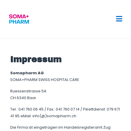
Impressum
Somapharm AG
SOMA+PHARM SWISS HOSPITAL CARE
Ruessenstrasse 5A
CH 6340 Baar
Tel.: 041 760 06 45 / Fax.: 041 760 07 14 / Pikettdienst: 079 671
41 95 eMail: info(@)somapharm.ch
Die Firma ist eingetragen im Handelsregisteramt Zug