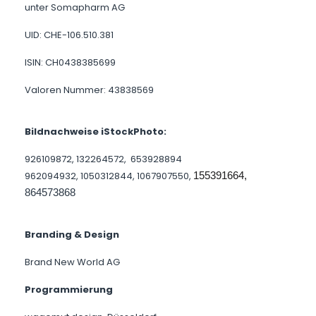
unter Somapharm AG
UID: CHE-106.510.381
ISIN: CH0438385699
Valoren Nummer: 43838569
Bildnachweise iStockPhoto:
926109872, 132264572, 653928894
962094932, 1050312844, 1067907550,
155391664, 
864573868
Branding & Design
Brand New World AG
Programmierung