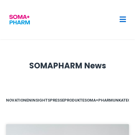
SOMAPHARM News
N
INNOVATIONEN
INSIGHTS
PRESSE
PRODUKTE
SOMA+PHARM
UNKATEGOR