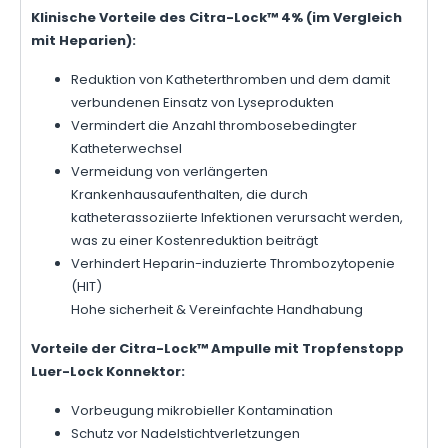
Klinische Vorteile des Citra-Lock™ 4% (im Vergleich
mit Heparien):
Reduktion von Katheterthromben und dem damit
verbundenen Einsatz von Lyseprodukten
Vermindert die Anzahl thrombosebedingter
Katheterwechsel
Vermeidung von verlängerten
Krankenhausaufenthalten, die durch
katheterassoziierte Infektionen verursacht werden,
was zu einer Kostenreduktion beiträgt
Verhindert Heparin-induzierte Thrombozytopenie
(HIT)
Hohe sicherheit & Vereinfachte Handhabung
Vorteile der Citra-Lock™ Ampulle mit Tropfenstopp
Luer-Lock Konnektor:
Vorbeugung mikrobieller Kontamination
Schutz vor Nadelstichtverletzungen