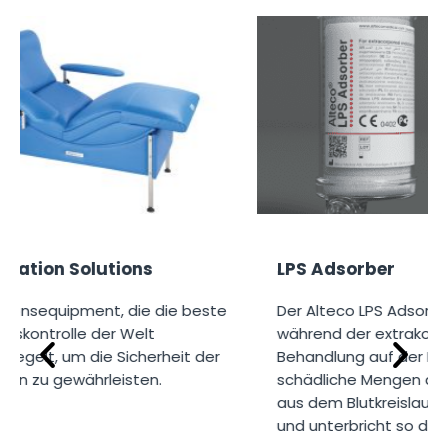
n Solutions
LPS Adsorber
uipment, die die beste
Der Alteco LPS Adsorber adso
trolle der Welt
während der extrakorporalen
, um die Sicherheit der
Behandlung auf der Intensivs
 gewährleisten.
schädliche Mengen an Endoto
aus dem Blutkreislauf des Pa
und unterbricht so die