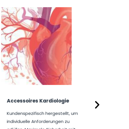
ologie
Examination Solutions
estellt, um
Operationsequipment, die die
ngen zu
beste Qualitätskontrolle der Welt