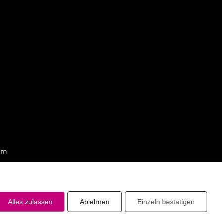
am
Alles zulassen
Ablehnen
Einzeln bestätigen
Design und Entwicklung made by
Brand New World AG