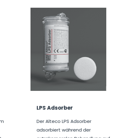
orber
Accessoires Kardi
o LPS Adsorber
Kundenspezifisch herg
rt während der
individuelle Anforderu