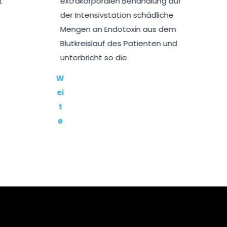
poralen Behandlung auf
erfüllen. Maximale Sic
sivstation schädliche
der ökonomischsten L
n Endotoxin aus dem
W
lauf des Patienten und
ei
ht so die
t
e
rl
e
s
e
n