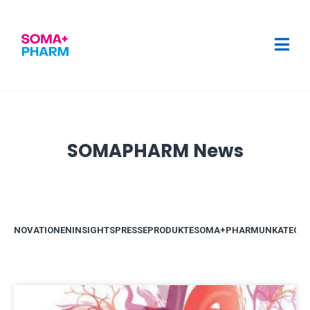
SOMAPHARM News
N
INNOVATIONEN
INSIGHTS
PRESSE
PRODUKTE
SOMA+PHARM
UNKATEGOR